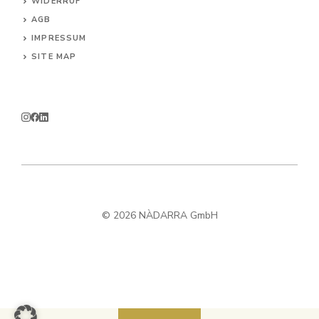
WIDERRUF
AG
B
IMPRESSUM
SITE MAP
© 2026 NÀDARRA GmbH
Produkt zum Warenkorb hinzugefügt.
Zur Kasse