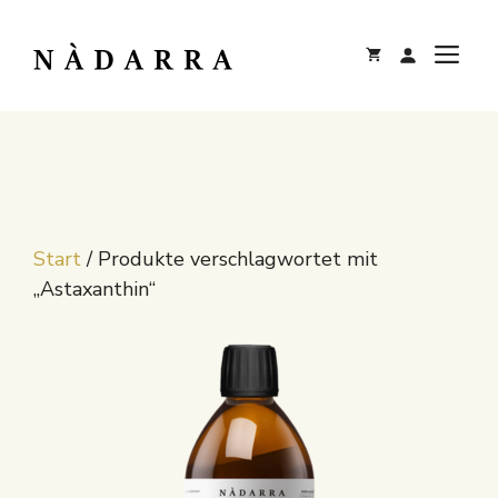
Zum
Inhalt
M
springen
Start
/ Produkte verschlagwortet mit
„Astaxanthin“