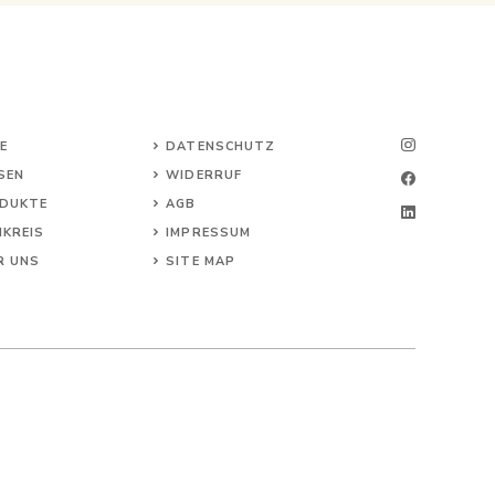
E
DATENSCHUTZ
SEN
WIDERRUF
DUKTE
AG
B
HKREIS
IMPRESSUM
R UNS
SITE MAP