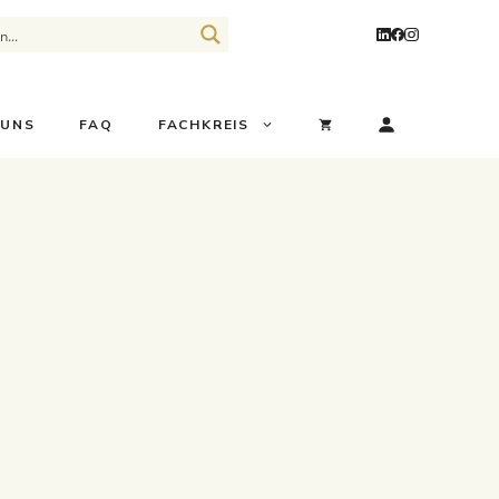
 UNS
FAQ
FACHKREIS
ONLINE-SEMINARE
SSENSBLOG
ZEPTE
DOCALM STUDIE