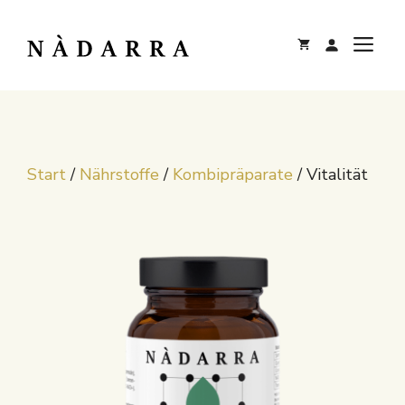
Zum
Inhalt
M
springen
Start
/
Nährstoffe
/
Kombipräparate
/ Vitalität