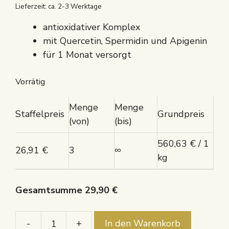
Lieferzeit: ca. 2-3 Werktage
antioxidativer Komplex
mit Quercetin, Spermidin und Apigenin
für 1 Monat versorgt
Vorrätig
Menge
Menge
Staffelpreis
Grundpreis
(von)
(bis)
560,63
€
/ 1
26,91
€
3
∞
kg
Gesamtsumme
29,90
€
-
+
In den Warenkorb