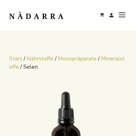
Zum
Inhalt
M
springen
Start
/
Nährstoffe
/
Monopräparate
/
Mineralst
offe
/ Selen