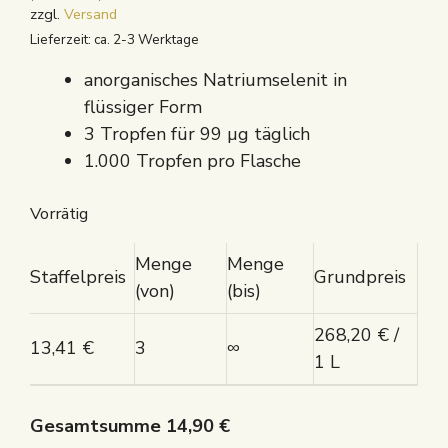
zzgl.
Versand
Lieferzeit: ca. 2-3 Werktage
anorganisches Natriumselenit in
flüssiger Form
3 Tropfen für 99 µg täglich
1.000 Tropfen pro Flasche
Vorrätig
Menge
Menge
Staffelpreis
Grundpreis
(von)
(bis)
268,20
€
/
13,41
€
3
∞
1 L
Gesamtsumme
14,90
€