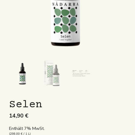
Selen
14,90
€
Enthält 7% MwSt.
(
298,00
€
/ 1 L)