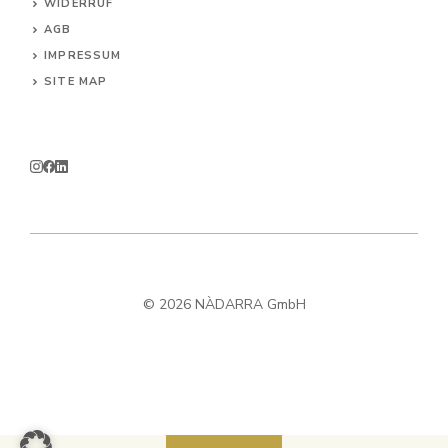
WIDERRUF
AG
B
IMPRESSUM
SITE MAP
© 2026 NÀDARRA GmbH
In den Warenkorb
14,90
€